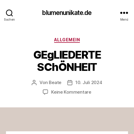
blumenunikate.de
Suchen
Menü
Kategorien
ALLGEMEIN
GEgLIEDERTE
SChÖNHEIT
Von
Beate
10. Juli 2024
Beitragsautor
Veröffentlichungsdatum
zu
Keine Kommentare
GEgLIEDERTE
SChÖNHEIT