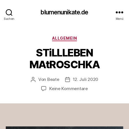
blumenunikate.de
Suchen
Menü
Kategorien
ALLGEMEIN
STiLLLEBEN
MAtROSCHKA
Von
Beate
12. Juli 2020
Beitragsautor
Veröffentlichungsdatum
zu
Keine Kommentare
STiLLLEBEN
MAtROSCHKA